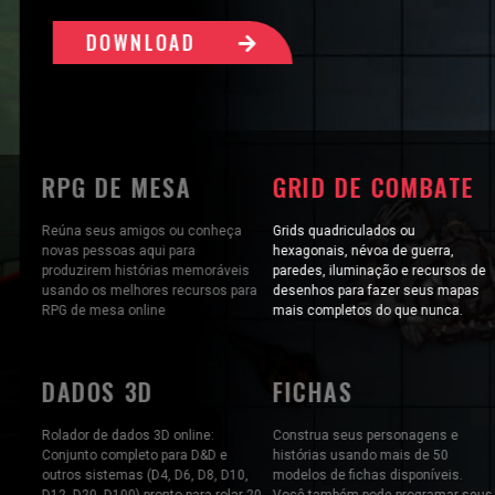
DOWNLOAD
RPG DE MESA
GRID DE COMBATE
Reúna seus amigos ou conheça
Grids quadriculados ou
novas pessoas aqui para
hexagonais, névoa de guerra,
produzirem histórias memoráveis
paredes, iluminação e recursos de
usando os melhores recursos para
desenhos para fazer seus mapas
RPG de mesa online
mais completos do que nunca.
DADOS 3D
FICHAS
Rolador de dados 3D online:
Construa seus personagens e
Conjunto completo para D&D e
histórias usando mais de 50
outros sistemas (D4, D6, D8, D10,
modelos de fichas disponíveis.
D12, D20, D100) pronto para rolar 20
Você também pode programar seus