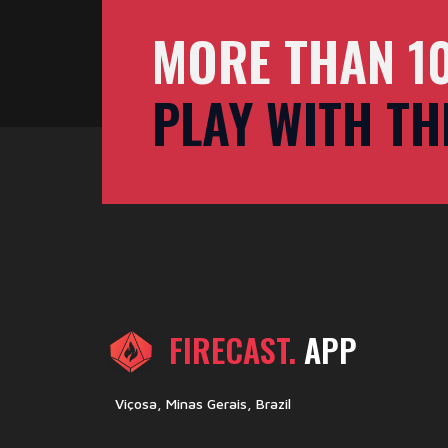
MORE THAN 1
PLAY WITH TH
FIRECAST.
APP
Viçosa, Minas Gerais, Brazil