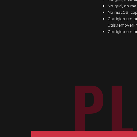
No grid, no ma
No macOS, copi
Corrigido um 
Utils.removerF
Corrigido um b
P