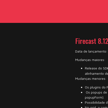
Firecast 8.1
Data de lançamento
Mudanças maiores:
Release do SDK
alinhamento de
Mudanças menores:
Os plugins do 
Os popups de p
popupForm).
Possibilidade 
No grid, o coma