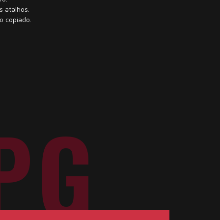
s atalhos.
o copiado.
PG