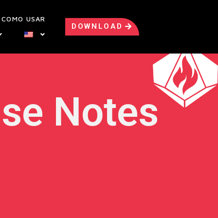
COMO USAR
DOWNLOAD
ase Notes