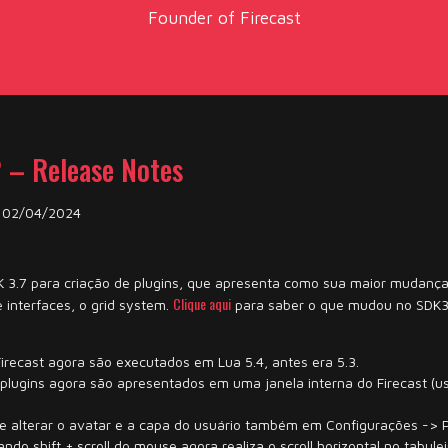
Founder of Firecast
2 – Release Notes
: 02/04/2024
 3.7 para criação de plugins, que apresenta como sua maior mudanç
Clique aqui
 interfaces, o grid system.
para saber o que mudou no SDK3
Firecast agora são executados em Lua 5.4, antes era 5.3.
lugins agora são apresentados em uma janela interna do Firecast (u
de alterar o avatar e a capa do usuário também em Configurações -> Pe
ndo shift + scroll do mouse agora realiza o scroll horizontal no tabulei