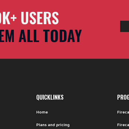
0K+ USERS
EM ALL TODAY
QUICKLINKS
PRO
Home
Firec
Plans and pricing
Firec