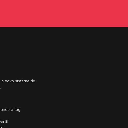
a o novo sistema de
.
sando a tag
rfil.
ro.